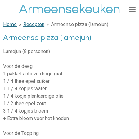
Armeensekeuken
Ga
direct
naar
Home
»
Recepten
»
Armeense pizza (lamejun)
de
hoofdinhoud
Armeense pizza (lamejun)
Lamejun (8 personen)
Voor de deeg:
1 pakket actieve droge gist
1 / 4 theelepel suiker
1 1 / 4 kopjes water
1 / 4 kopje plantaardige olie
1 / 2 theelepel zout
3 1 / 4 kopjes bloem
+ Extra bloem voor het kneden
Voor de Topping: