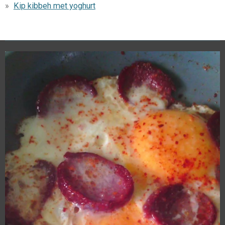
Kip kibbeh met yoghurt