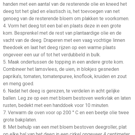
handen met een aantal van de resterende olie en kneed het
deeg tot het glad en elastisch is, het toevoegen van net
genoeg van de resterende bloem om plakken te voorkomen.
4. Vorm het deeg tot een bal en plaats deze in een grote
kom. Besprenkel met de rest van plantaardige olie en de
vacht van de deeg. Draperen met een vaag vochtige linnen
theedoek en laat het deeg rijzen op een warme plaats
ongeveer een uur of tot het verdubbeld in bulk.
5. Maak ondertussen de topping in een andere grote kom.
Combineer het lamsvlees, de uien, in blokjes gesneden
paprika's, tomaten, tomatenpuree, knoflook, kruiden en zout
en meng goed.
6. Nadat het deeg is gerezen, te verdelen in acht gelijke
ballen. Leg ze op een met bloem bestoven werkvlak en laten
rusten, bedekt met een handdoek voor 10 minuten.
7. Verwarm de oven voor op 200 ° C en een beetje olie twee
grote bakplaten.
8. Met behulp van een met bloem bestoven deegroller, plat
op elke bal van het deeg in een cirkel ongeveer 4 centimeter